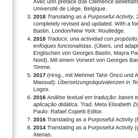
Avec unn préface d3e Clémence Belleflam
Université de Liège, Belgique.
2018
Translating as a Purposeful Activity
, 
completely revised and updated. With a f
Bastin. London/New York: Routledge.
2018
Traducir, una actividad con propósito
enfoques funcionalistas
. (Übers. und adap
Englischen von Georges Bastin, Mayra Par
Nord). Mit einem Vorwort von Georges Bast
Timme.
2017
(Hrsg., mit Mehmet Tahir Öncü und A
Massud):
Übersetzungsäquivalenzen in Te
Logos.
2016
Análise textual em tradução: bases t
aplicação didática
. Trad. Meta Elisabeth Zi
Paulo: Rafael Copetti Editor.
2016
Translating as a Purposeful Activity 
2014
Translating as a Purposeful Activity 
Atenas.