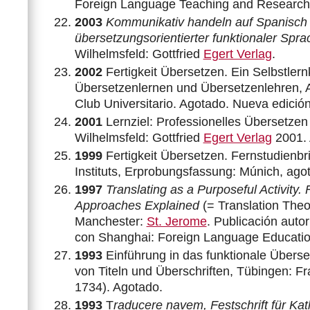
Foreign Language Teaching and Research
2003
Kommunikativ handeln auf Spanisch 
übersetzungsorientierter funktionaler Sprac
Wilhelmsfeld: Gottfried
Egert Verlag
.
2002
Fertigkeit Übersetzen. Ein Selbstler
Übersetzenlernen und Übersetzenlehren, Al
Club Universitario. Agotado. Nueva edici
2001
Lernziel: Professionelles Übersetze
Wilhelmsfeld: Gottfried
Egert Verlag
2001. 
1999
Fertigkeit Übersetzen. Fernstudienbr
Instituts, Erprobungsfassung: Múnich, ago
1997
Translating as a Purposeful Activity. 
Approaches Explained
(= Translation Theo
Manchester:
St. Jerome
. Publicación auto
con Shanghai: Foreign Language Educatio
1993
Einführung in das funktionale Überse
von Titeln und Überschriften, Tübingen: 
1734). Agotado.
1993
T
raducere navem, Festschrift für Ka