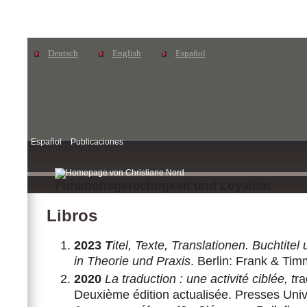
Deutsch
English
Español
Español
»
Publicaciones
Funktionsgerechtigkeit und Loyalität
Libros
2023
T
itel, Texte, Translationen. Buchtite
in Theorie und Praxis
. Berlin: Frank & Tim
2020
La traduction : une activité ciblée, t
ra
Deuxième édition actualisée. Presses Unive