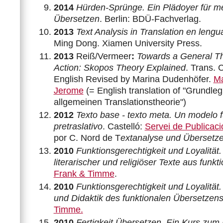
2014
Hürden-Sprünge. Ein Plädoyer für m
Übersetzen
. Berlin: BDÜ-Fachverlag.
2013
Text Analysis in Translation en lengu
Ming Dong. Xiamen University Press.
2013
Reiß/Vermeer
:
Towards a General Th
Action: Skopos Theory Explained
. Trans. 
English Revised by Marina Dudenhöfer.
Ma
Jerome
(= English translation of "Grundle
allgemeinen Translationstheorie")
2012
Texto base - texto meta. Un modelo f
pretraslativo
. Castelló:
Servei de Publicaci
por C. Nord de T
extanalyse und Übersetz
2010
Funktionsgerechtigkeit und Loyalität.
literarischer und religiöser Texte aus funkti
Frank & Timme
.
2010
Funktionsgerechtigkeit und Loyalität.
und Didaktik des funktionalen Übersetzen
Timme.
2010
Fertigkeit Übersetzen. Ein Kurs zum