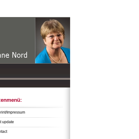
tenmenü:
rint/Impressum
t update
tact