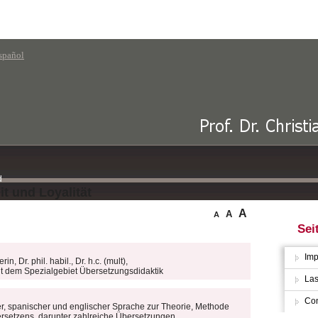
spañol
t und Loyalität
A
A
A
Sei
Imp
, Dr. phil. habil., Dr. h.c. (mult),
t dem Spezialgebiet Übersetzungsdidaktik
Las
Con
er, spanischer und englischer Sprache zur Theorie, Methode
ersetzens, darunter zahlreiche Übersetzungen.