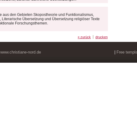
e aus den Gebieten Skopostheorie und Funktionalismus,
 Literarische Übersetzung und Übersetzung religiöser Texte
funktionale Forschungsthemen.
« zurück
drucken
4
www.christiane-nord.de
|
Free templ