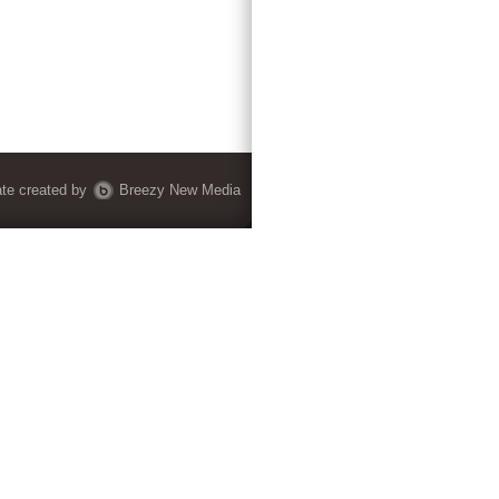
ate
created by
Breezy New Media